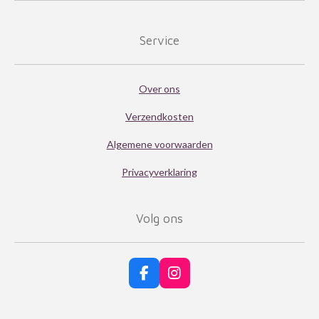
6
6
Service
7
s
Over ons
t
e
Verzendkosten
r
Algemene voorwaarden
r
Privacyverklaring
e
n
Volg ons
F
I
a
n
c
s