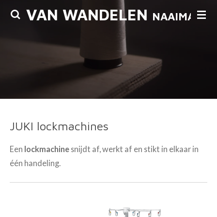
VAN WANDELEN
Ga
NAAIMACHI
direct
naar
de
hoofdinhoud
JUKI lockmachines
Een
lockmachine
snijdt af, werkt af en stikt in elkaar in
één handeling.