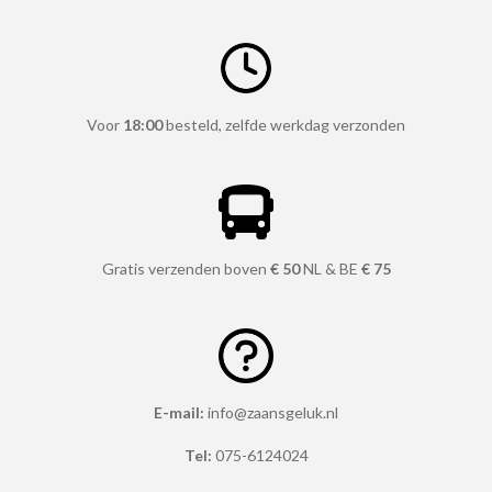
r
r
r
r
r
n
r
r
r
r
n
e
e
e
e
g
n
n
n
n
:
3
Voor
18:00
besteld, zelfde werkdag verzonden
.
7
9
1
Gratis verzenden boven
€ 50
NL & BE
€ 75
6
6
6
6
6
E-mail:
info@zaansgeluk.nl
6
Tel:
075-6124024
6