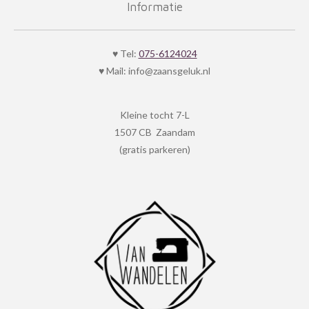
e
t
Informatie
b
a
o
g
o
r
k
a
♥ Tel:
075-6124024
m
♥ Mail: info@zaansgeluk.nl
Kleine tocht 7-L
1507 CB Zaandam
(gratis parkeren)