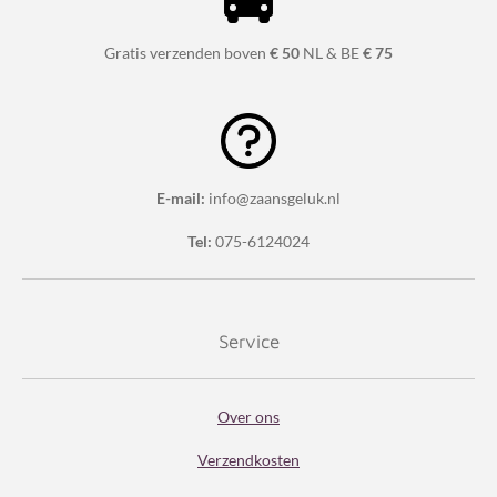
9
1
Gratis verzenden boven
€ 50
NL & BE
€ 75
6
6
6
6
6
E-mail:
info@zaansgeluk.nl
6
Tel:
075-6124024
6
6
6
Service
7
s
Over ons
t
e
Verzendkosten
r