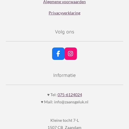
Algemene voorwaarden
r
Privacyverklaring
e
n
Volg ons
F
I
a
n
c
s
e
t
Informatie
b
a
o
g
o
r
k
a
♥ Tel:
075-6124024
m
♥ Mail: info@zaansgeluk.nl
Kleine tocht 7-L
1507 CB Zaandam