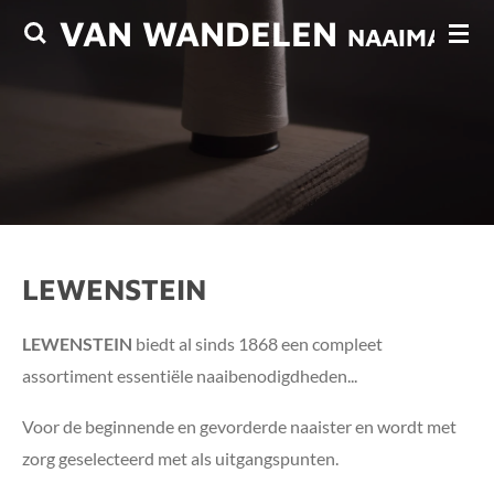
VAN WANDELEN
Ga
NAAIMACHI
direct
naar
de
hoofdinhoud
LEWENSTEIN
LEWENSTEIN
biedt al sinds 1868 een compleet
assortiment essentiële naaibenodigdheden...
Voor de beginnende en gevorderde naaister en wordt met
zorg geselecteerd met als uitgangspunten.