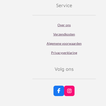
Service
Over ons
Verzendkosten
Algemene voorwaarden
Privacyverklaring
Volg ons
F
I
a
n
c
s