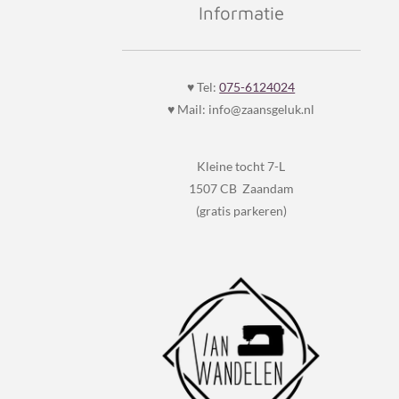
e
t
Informatie
b
a
o
g
o
r
k
a
♥ Tel:
075-6124024
m
♥ Mail: info@zaansgeluk.nl
Kleine tocht 7-L
1507 CB Zaandam
(gratis parkeren)