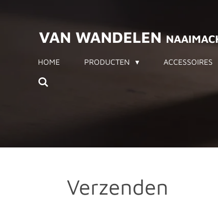
Ga
direct
VAN WANDELEN
NAAIMAC
naar
de
HOME
PRODUCTEN
ACCESSOIRES
hoofdinhoud
Verzenden