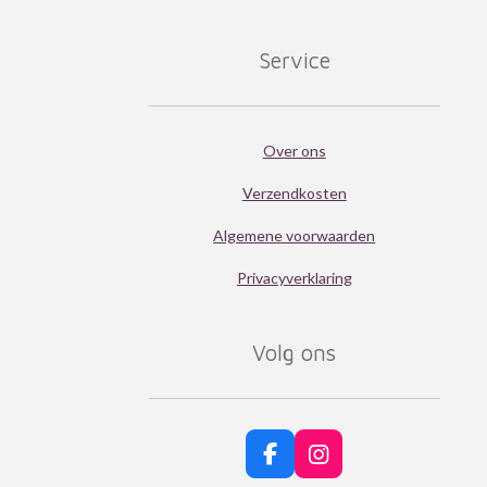
Service
Over ons
Verzendkosten
Algemene voorwaarden
Privacyverklaring
Volg ons
F
I
a
n