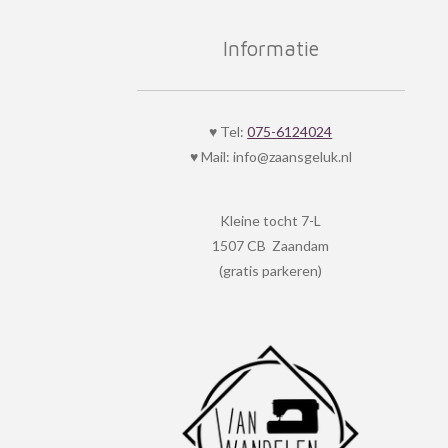
c
s
e
t
Informatie
b
a
o
g
o
r
k
a
♥ Tel:
075-6124024
m
♥ Mail: info@zaansgeluk.nl
Kleine tocht 7-L
1507 CB Zaandam
(gratis parkeren)