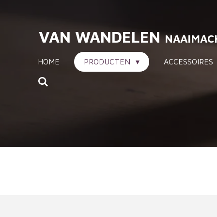
Ga
direct
VAN WANDELEN
NAAIMAC
naar
de
HOME
PRODUCTEN
ACCESSOIRES
hoofdinhoud