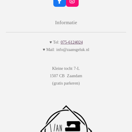
F
I
a
n
c
s
e
t
Informatie
b
a
o
g
o
r
k
a
♥ Tel:
075-6124024
m
♥ Mail: info@zaansgeluk.nl
Kleine tocht 7-L
1507 CB Zaandam
(gratis parkeren)