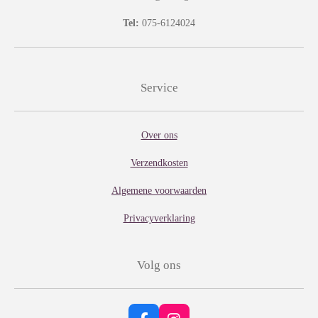
6
Tel:
075-6124024
6
6
6
Service
7
s
Over ons
t
e
Verzendkosten
r
Algemene voorwaarden
r
e
Privacyverklaring
n
Volg ons