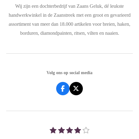
Wij zijn een dochterbedrijf van Zaans Geluk, dé leukste
handwerkwinkel in de Zaanstreek met een groot en gevarieerd
assortiment van meer dan
18.000 artikelen voor breien, haken,
borduren, diamondpainten, ritsen, vilten en naaien.
Volg ons op social media
F
X
a
c
e
b
o
o
1
2
3
4
5
S
R
k
t
s
s
s
s
s