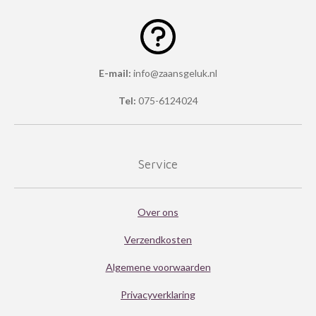
6
6
6
6
E-mail:
info@zaansgeluk.nl
6
Tel:
075-6124024
6
6
6
Service
7
s
Over ons
t
e
Verzendkosten
r
Algemene voorwaarden
r
Privacyverklaring
e