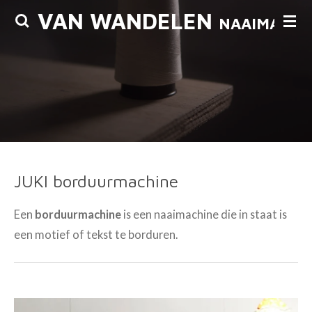
VAN WANDELEN
Ga
NAAIMACHI
direct
naar
de
hoofdinhoud
JUKI borduurmachine
Een
borduurmachine
is een
naaimachine
die in staat is
een motief of tekst te
borduren
.