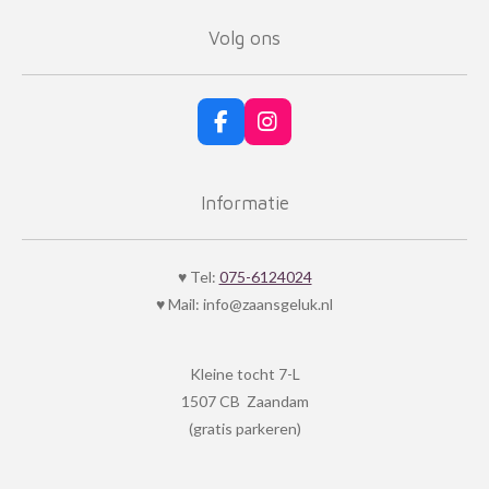
n
Volg ons
F
I
a
n
c
s
e
t
Informatie
b
a
o
g
o
r
k
a
♥ Tel:
075-6124024
m
♥ Mail: info@zaansgeluk.nl
Kleine tocht 7-L
1507 CB Zaandam
(gratis parkeren)