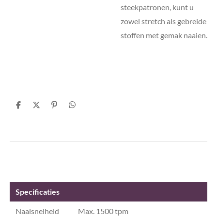
steekpatronen, kunt u
zowel stretch als gebreide
stoffen met gemak naaien.
D
D
P
D
e
e
i
e
l
e
n
l
e
l
n
e
n
e
n
n
Specificaties
Naaisnelheid
Max. 1500 tpm