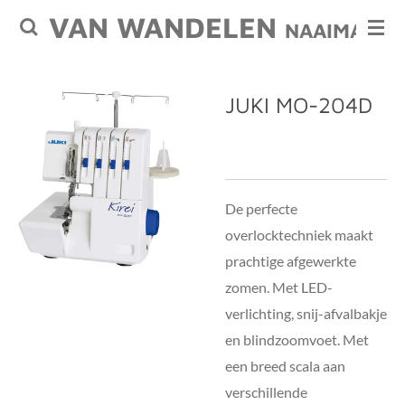
VAN WANDELEN
Ga
NAAIMACHI
direct
naar
de
JUKI MO-204D
hoofdinhoud
De perfecte
overlocktechniek maakt
prachtige afgewerkte
zomen. Met LED-
verlichting, snij-afvalbakje
en blindzoomvoet. Met
een breed scala aan
verschillende