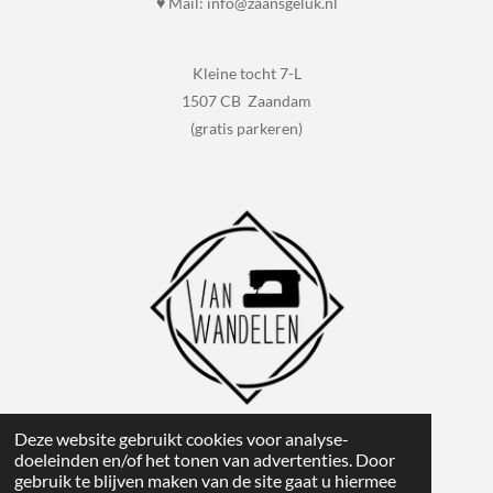
♥ Mail: info@zaansgeluk.nl
Kleine tocht 7-L
1507 CB Zaandam
(gratis parkeren)
Deze website gebruikt cookies voor analyse-
1
2
3
4
5
S
R
doeleinden en/of het tonen van advertenties. Door
t
gebruik te blijven maken van de site gaat u hiermee
a
e