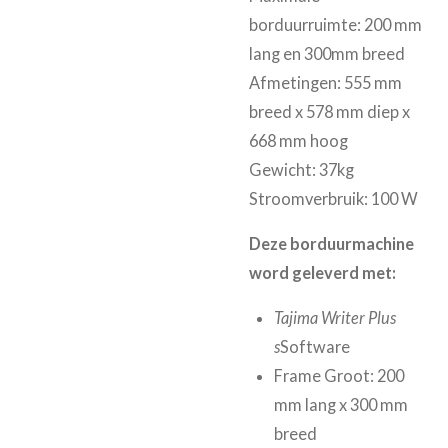
borduurruimte: 200 mm
lang en 300mm breed
Afmetingen: 555 mm
breed x 578 mm diep x
668 mm hoog
Gewicht: 37kg
Stroomverbruik: 100 W
Deze borduurmachine
word geleverd met:
Tajima Writer Plus
s
Software
Frame Groot: 200
mm lang x 300 mm
breed