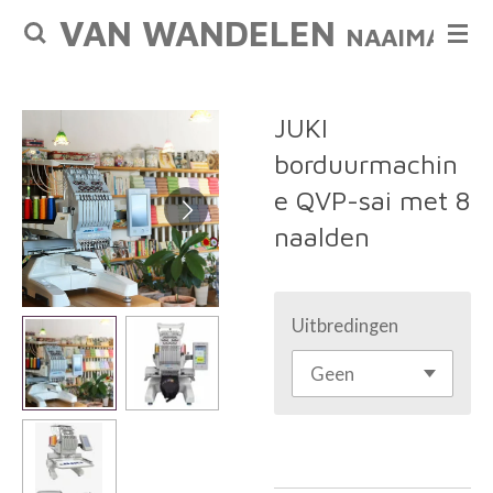
VAN WANDELEN
Ga
NAAIMACHI
direct
naar
de
JUKI
hoofdinhoud
borduurmachin
e QVP-sai met 8
naalden
Uitbredingen