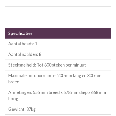
e
l
n
e
n
e
n
n
Specificaties
Aantal heads: 1
Aantal naalden: 8
Steeksnelheid: Tot 800 steken per minuut
Maximale borduurruimte: 200 mm lang en 300mm
breed
Afmetingen: 555 mm breed x 578 mm diep x 668 mm
hoog
Gewicht: 37kg