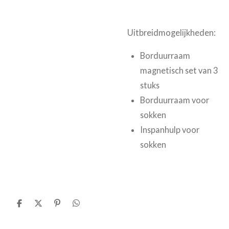
Uitbreidmogelijkheden:
Borduurraam
magnetisch set van 3
stuks
Borduurraam voor
sokken
Inspanhulp voor
sokken
D
D
P
D
e
e
i
e
l
e
n
l