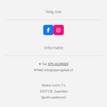
Volg ons
F
I
a
n
c
s
e
t
Informatie
b
a
o
g
o
r
k
a
♥ Tel:
075-6124024
m
♥ Mail: info@zaansgeluk.nl
Kleine tocht 7-L
1507 CB Zaandam
(gratis parkeren)