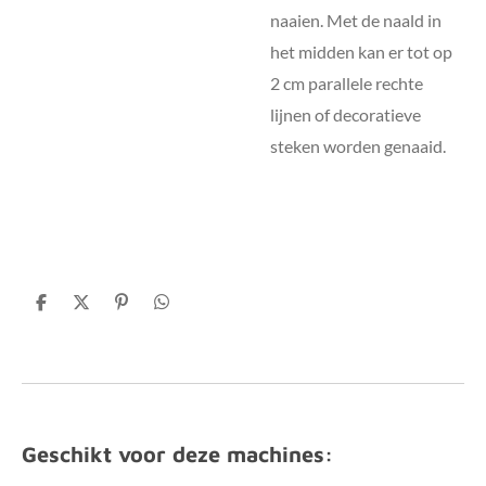
naaien. Met de naald in
het midden kan er tot op
2 cm parallele rechte
lijnen of decoratieve
steken worden genaaid.
D
D
P
D
e
e
i
e
l
e
n
l
e
l
n
e
n
e
n
n
Geschikt voor deze machines: