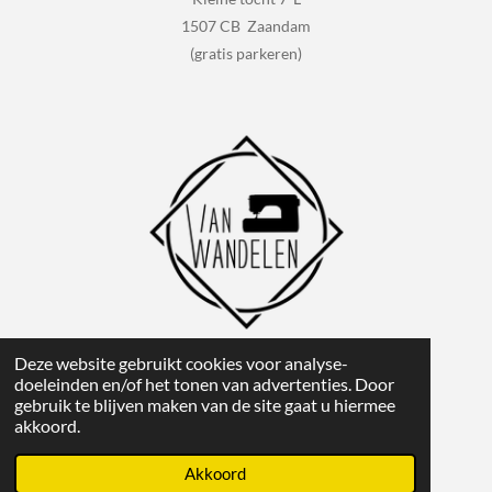
1507 CB Zaandam
(gratis parkeren)
Deze website gebruikt cookies voor analyse-
1
2
3
4
5
S
R
doeleinden en/of het tonen van advertenties. Door
t
gebruik te blijven maken van de site gaat u hiermee
s
s
s
s
s
a
e
42 stemmen
akkoord.
m
t
t
t
t
t
t
m
Powered by
JouwWeb
i
e
Akkoord
e
e
e
e
e
n
n