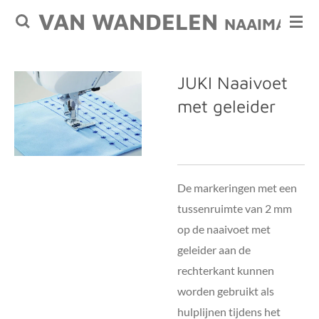
VAN WANDELEN
Ga
NAAIMACHI
direct
naar
de
JUKI Naaivoet
hoofdinhoud
met geleider
De markeringen met een
tussenruimte van 2 mm
op de naaivoet met
geleider aan de
rechterkant kunnen
worden gebruikt als
hulplijnen tijdens het