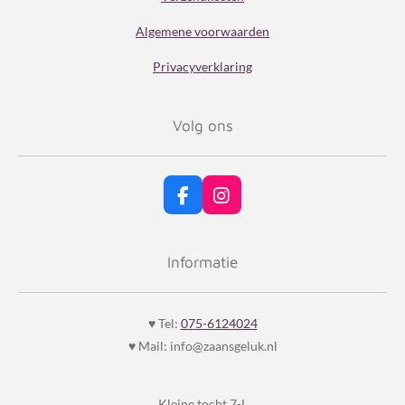
Algemene voorwaarden
Privacyverklaring
Volg ons
F
I
a
n
c
s
e
t
Informatie
b
a
o
g
o
r
k
a
♥ Tel:
075-6124024
m
♥ Mail: info@zaansgeluk.nl
Kleine tocht 7-L