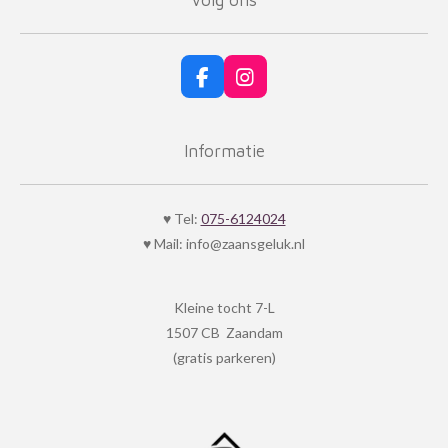
Volg ons
F
I
a
n
c
s
e
t
Informatie
b
a
o
g
o
r
k
a
♥ Tel:
075-6124024
m
♥ Mail: info@zaansgeluk.nl
Kleine tocht 7-L
1507 CB Zaandam
(gratis parkeren)