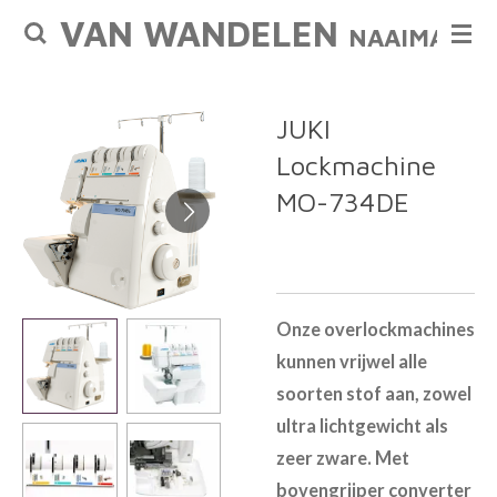
VAN WANDELEN
Ga
NAAIMACHI
direct
naar
de
JUKI
hoofdinhoud
Lockmachine
MO-734DE
Onze overlockmachines
kunnen vrijwel alle
soorten stof aan, zowel
ultra lichtgewicht als
zeer zware. Met
bovengrijper converter