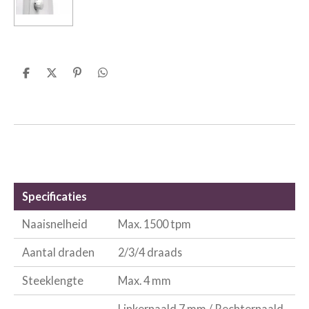
D
D
P
D
e
e
i
e
l
e
n
l
e
l
n
e
n
e
n
n
Specificaties
Naaisnelheid
Max. 1500 tpm
Aantal draden
2/3/4 draads
Steeklengte
Max. 4 mm
Linkernaald 7 mm / Rechternaald