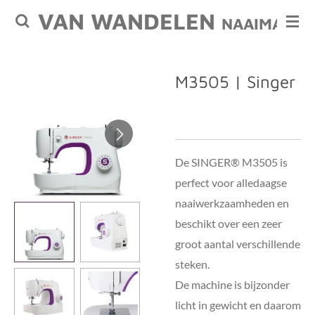
VAN WANDELEN
Ga
NAAIMACHI
direct
naar
de
M3505 | Singer
hoofdinhoud
De SINGER® M3505 is
perfect voor alledaagse
naaiwerkzaamheden en
beschikt over een zeer
groot aantal verschillende
steken.
De machine is bijzonder
licht in gewicht en daarom