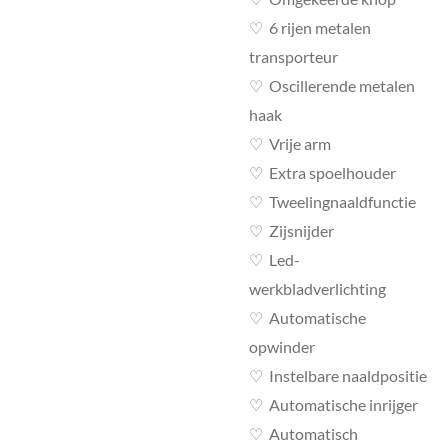
♡
6 rijen metalen
transporteur
♡
Oscillerende metalen
haak
♡
Vrije arm
♡
Extra spoelhouder
♡
Tweelingnaaldfunctie
♡
Zijsnijder
♡
Led-
werkbladverlichting
♡
Automatische
opwinder
♡
Instelbare naaldpositie
♡
Automatische inrijger
♡
Automatisch