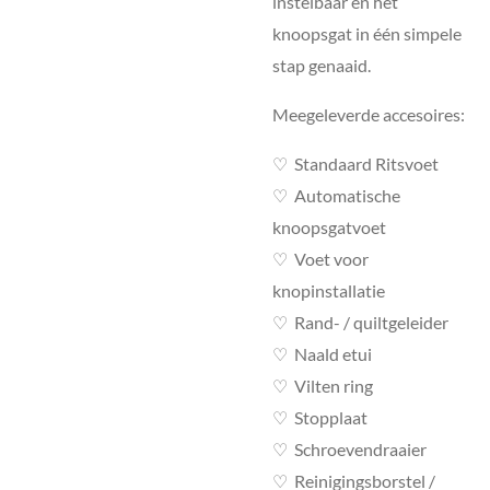
instelbaar en het
knoopsgat in één simpele
stap genaaid.
Meegeleverde accesoires:
♡
Standaard Ritsvoet
♡
Automatische
knoopsgatvoet
♡
Voet voor
knopinstallatie
♡
Rand- / quiltgeleider
♡
Naald etui
♡
Vilten ring
♡
Stopplaat
♡
Schroevendraaier
♡
Reinigingsborstel /