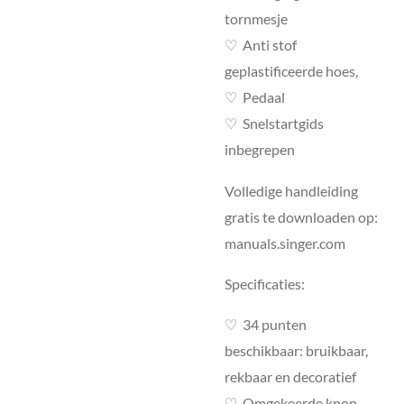
tornmesje
♡
Anti stof
geplastificeerde hoes,
♡
Pedaal
♡
Snelstartgids
inbegrepen
Volledige handleiding
gratis te downloaden op:
manuals.singer.com
Specificaties:
♡
34 punten
beschikbaar: bruikbaar,
rekbaar en decoratief
♡
Omgekeerde knop