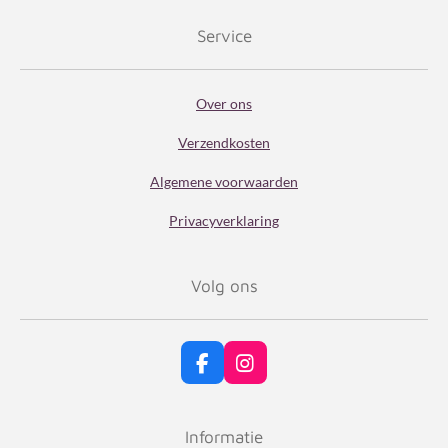
Service
Over ons
Verzendkosten
Algemene voorwaarden
Privacyverklaring
Volg ons
F
I
a
n
c
s
e
t
Informatie
b
a