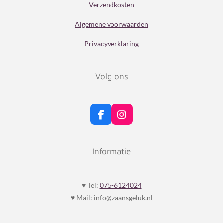
Verzendkosten
Algemene voorwaarden
Privacyverklaring
Volg ons
F
I
a
n
c
s
e
t
Informatie
b
a
o
g
o
r
k
a
♥ Tel:
075-6124024
m
♥ Mail: info@zaansgeluk.nl