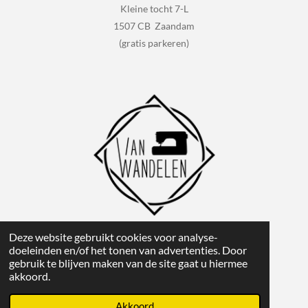
Kleine tocht 7-L
1507 CB Zaandam
(gratis parkeren)
Deze website gebruikt cookies voor analyse-
1
2
3
4
5
S
R
doeleinden en/of het tonen van advertenties. Door
t
gebruik te blijven maken van de site gaat u hiermee
s
s
s
s
s
a
e
42 stemmen
akkoord.
m
t
t
t
t
t
t
m
Powered by
JouwWeb
i
e
Akkoord