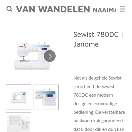
VAN WANDELEN
Ga
NAAIMACHI
direct
naar
de
Sewist 780DC |
hoofdinhoud
Janome
Net als de gehele Sewist
serie heeft de Sewist
780DC een modern
design en eenvoudige
bediening. De verstelbare
naaivoetdruk garandeert
dat u door dik en dun kan