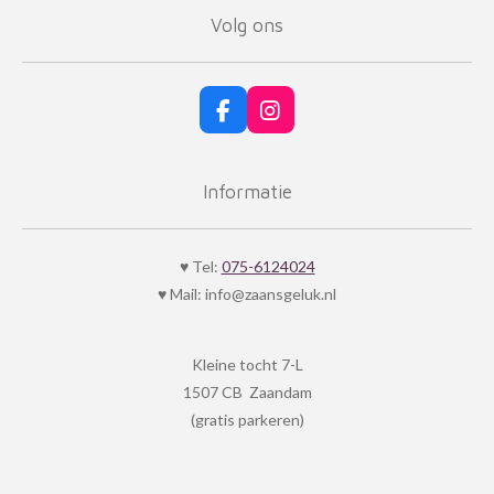
Volg ons
F
I
a
n
c
s
e
t
Informatie
b
a
o
g
o
r
k
a
♥ Tel:
075-6124024
m
♥ Mail: info@zaansgeluk.nl
Kleine tocht 7-L
1507 CB Zaandam
(gratis parkeren)