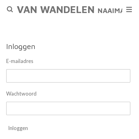
VAN WANDELEN
Ga
NAAIMACHI
direct
naar
de
hoofdinhoud
Inloggen
E-mailadres
Wachtwoord
Inloggen